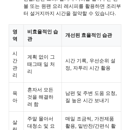
볼 또는
원팬 요리 레시피를 활용하면 조리부
터 설거지까지 시간을 절약할 수 있습니다.
영
비효율적인 습
개선된 효율적인 습관
역
관
시
계획 없이 그
간
시간 기록, 우선순위 설
때그때 일 처
관
정, 자투리 시간 활용
리
리
혼자서 모든
육
남편 및 주변 도움 요청,
것을 해결하
아
질 높은 시간 보내기
려 함
주말 몰아서
매일 조금씩, 가전제품
살
대청소 및 요
활용, 밑반찬/간편식 활
림