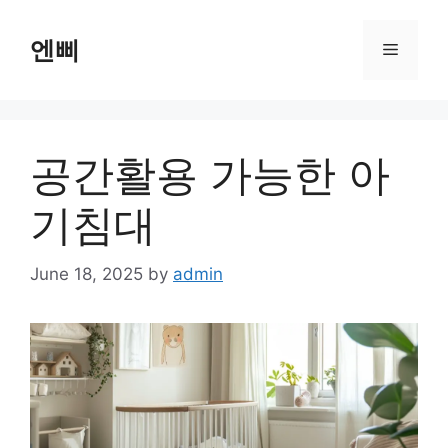
Skip
to
엔삐
Menu
content
공간활용 가능한 아
기침대
June 18, 2025
by
admin